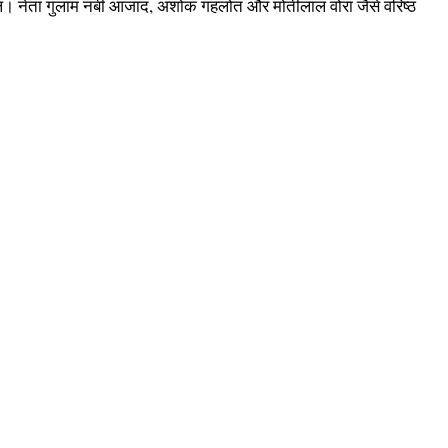
्धांजलि। नेता गुलाम नबी आजाद, अशोक गहलोत और मोतीलाल वोरा जैसे वरिष्ठ