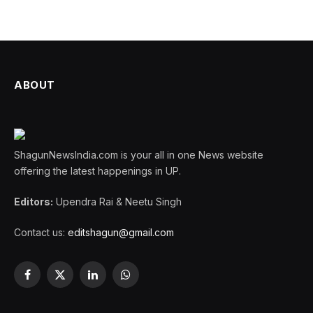
ABOUT
ShagunNewsIndia.com is your all in one News website
offering the latest happenings in UP.
Editors:
Upendra Rai & Neetu Singh
Contact us:
editshagun@gmail.com
Facebook
X
LinkedIn
WhatsApp
(Twitter)