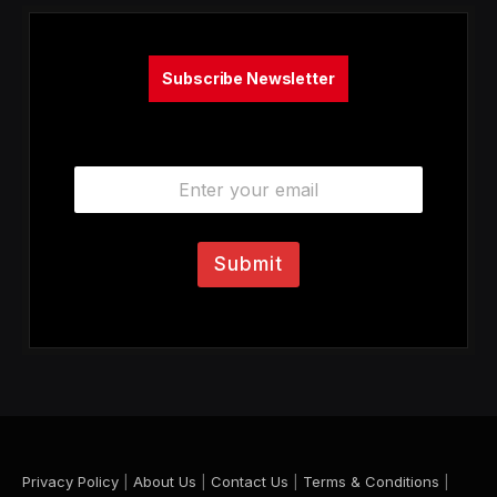
Subscribe Newsletter
E
m
a
i
l
Submit
*
Privacy Policy
|
About Us
|
Contact Us
|
Terms & Conditions
|