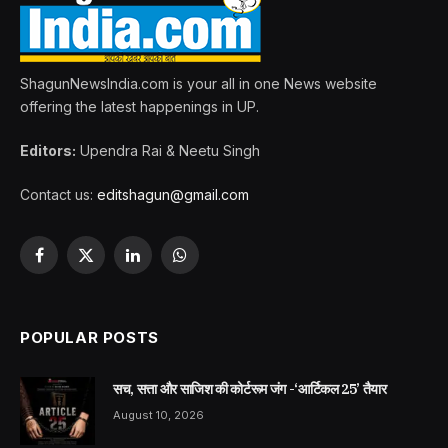
ShagunNewsIndia.com is your all in one News website
offering the latest happenings in UP.
Editors:
Upendra Rai & Neetu Singh
Contact us:
editshagun@gmail.com
Facebook
X
LinkedIn
WhatsApp
(Twitter)
POPULAR POSTS
सच, सत्ता और साजिश की कोर्टरूम जंग -‘आर्टिकल 25’ तैयार
August 10, 2026