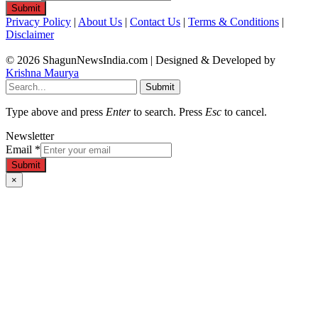
Submit
Privacy Policy
|
About Us
|
Contact Us
|
Terms & Conditions
|
Disclaimer
© 2026 ShagunNewsIndia.com | Designed & Developed by
Krishna Maurya
Submit
Type above and press
Enter
to search. Press
Esc
to cancel.
Newsletter
Email
*
Submit
×