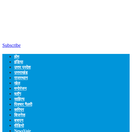
Subscribe
होम
इंडिया
उत्तर प्रदेश
उत्तराखंड
राजस्थान
खेल
मनोरंजन
ब्लॉग
साहित्य
पिक्चर गैलरी
करियर
बिजनेस
बचपन
वीडियो
NewsVoir