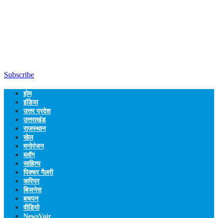
Subscribe
होम
इंडिया
उत्तर प्रदेश
उत्तराखंड
राजस्थान
खेल
मनोरंजन
ब्लॉग
साहित्य
पिक्चर गैलरी
करियर
बिजनेस
बचपन
वीडियो
NewsVoir