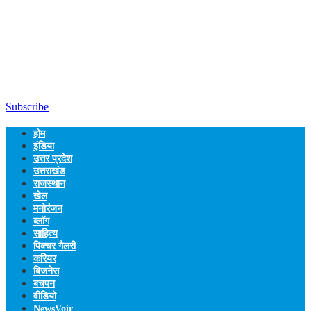
Subscribe
होम
इंडिया
उत्तर प्रदेश
उत्तराखंड
राजस्थान
खेल
मनोरंजन
ब्लॉग
साहित्य
पिक्चर गैलरी
करियर
बिजनेस
बचपन
वीडियो
NewsVoir