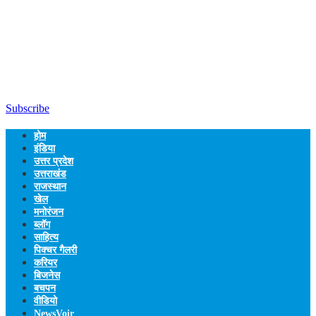
Subscribe
होम
इंडिया
उत्तर प्रदेश
उत्तराखंड
राजस्थान
खेल
मनोरंजन
ब्लॉग
साहित्य
पिक्चर गैलरी
करियर
बिजनेस
बचपन
वीडियो
NewsVoir