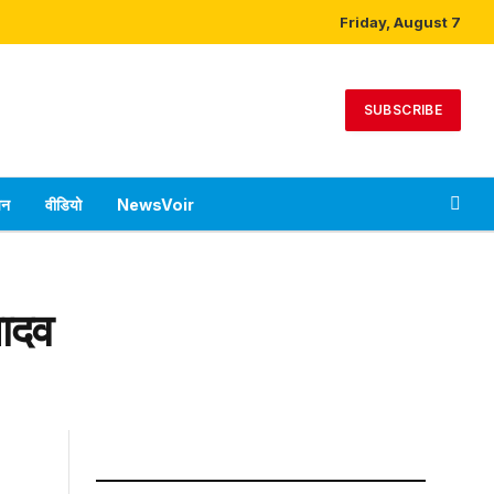
Friday, August 7
SUBSCRIBE
पन
वीडियो
NewsVoir
यादव