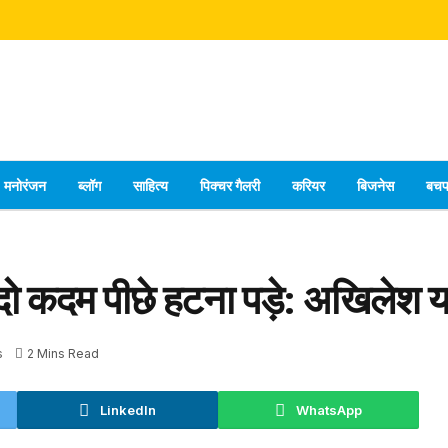
मनोरंजन
ब्लॉग
साहित्य
पिक्चर गैलरी
करियर
बिजनेस
बच
ं दो कदम पीछे हटना पड़े: अखिलेश 
s
2 Mins Read
LinkedIn
WhatsApp