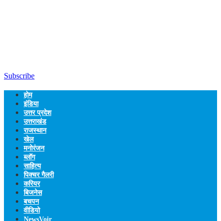
Subscribe
होम
इंडिया
उत्तर प्रदेश
उत्तराखंड
राजस्थान
खेल
मनोरंजन
ब्लॉग
साहित्य
पिक्चर गैलरी
करियर
बिजनेस
बचपन
वीडियो
NewsVoir