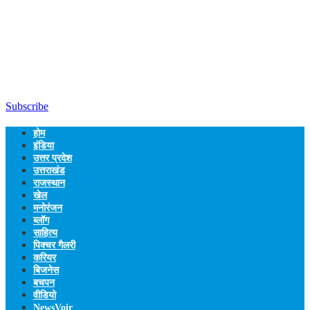
Subscribe
होम
इंडिया
उत्तर प्रदेश
उत्तराखंड
राजस्थान
खेल
मनोरंजन
ब्लॉग
साहित्य
पिक्चर गैलरी
करियर
बिजनेस
बचपन
वीडियो
NewsVoir