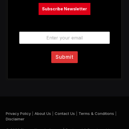
Subscribe Newsletter
E
m
a
i
l
Submit
*
Privacy Policy
|
About Us
|
Contact Us
|
Terms & Conditions
|
Disclaimer