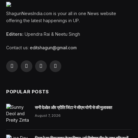
ShagunNewsIndia.com is your all in one News website
offering the latest happenings in UP.
Editors:
Upendra Rai & Neetu Singh
Contact us:
editshagun@gmail.com
Facebook
X
LinkedIn
WhatsApp
(Twitter)
POPULAR POSTS
सनी देओल और प्रीति जिंटा ने सीएम योगी से की मुलाकात
August 7, 2026