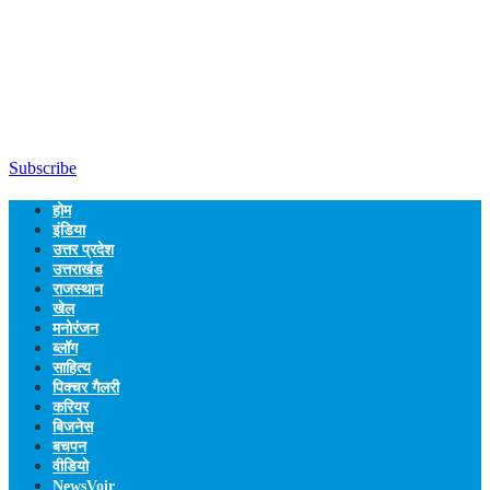
Subscribe
होम
इंडिया
उत्तर प्रदेश
उत्तराखंड
राजस्थान
खेल
मनोरंजन
ब्लॉग
साहित्य
पिक्चर गैलरी
करियर
बिजनेस
बचपन
वीडियो
NewsVoir