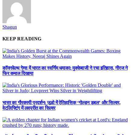
Shagun
KEEP READING
कॉमनवेल्थ गेम्स में भारत का स्वर्णिम धमाका: मुक्केबाजी ने रचा इतिहास, नीरज ने
फिर कमाल दिखाया
भारत का गौरवमयी प्रदर्शन: जूडो में ऐतिहासिक ‘गोल्डन डबल’ और सिल्वर,
वेटलिफ्टिंग में लवप्रीत का सिल्वर