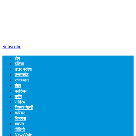
Subscribe
होम
इंडिया
उत्तर प्रदेश
उत्तराखंड
राजस्थान
खेल
मनोरंजन
ब्लॉग
साहित्य
पिक्चर गैलरी
करियर
बिजनेस
बचपन
वीडियो
NewsVoir