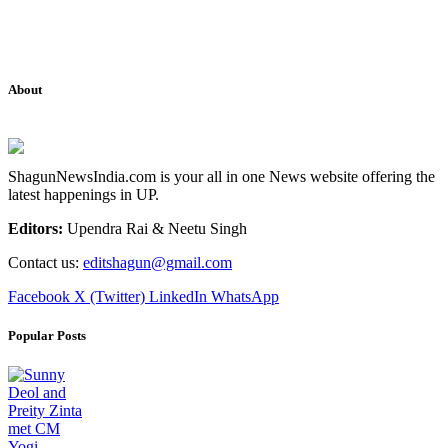
About
ShagunNewsIndia.com is your all in one News website offering the
latest happenings in UP.
Editors:
Upendra Rai & Neetu Singh
Contact us:
editshagun@gmail.com
Facebook
X (Twitter)
LinkedIn
WhatsApp
Popular Posts