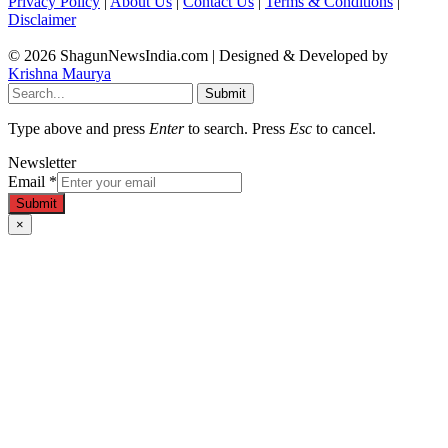
Privacy Policy
|
About Us
|
Contact Us
|
Terms & Conditions
|
Disclaimer
© 2026 ShagunNewsIndia.com | Designed & Developed by
Krishna Maurya
Submit
Type above and press
Enter
to search. Press
Esc
to cancel.
Newsletter
Email
*
Submit
×