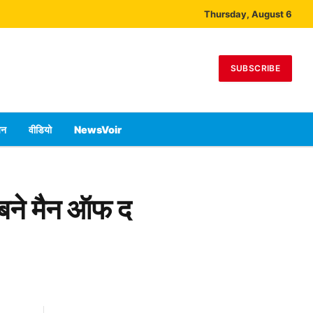
Thursday, August 6
SUBSCRIBE
पन
वीडियो
NewsVoir
ा बने मैन ऑफ द