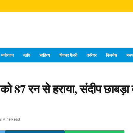
मनोरंजन
ब्लॉग
साहित्य
पिक्चर गैलरी
करियर
बिजनेस
बच
न को 87 रन से हराया, संदीप छाबड़
2 Mins Read