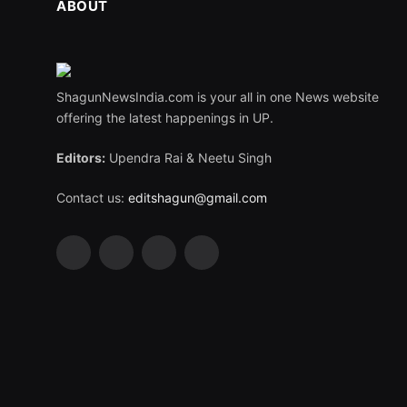
ABOUT
ShagunNewsIndia.com is your all in one News website
offering the latest happenings in UP.
Editors:
Upendra Rai & Neetu Singh
Contact us:
editshagun@gmail.com
Facebook
X
LinkedIn
WhatsApp
(Twitter)