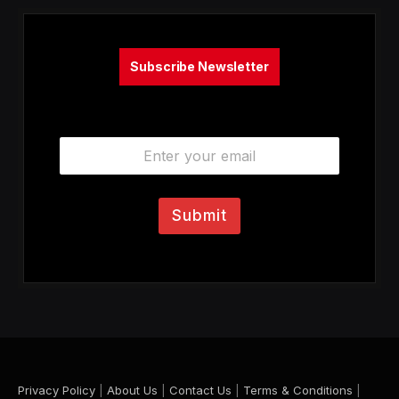
Subscribe Newsletter
E
m
a
i
l
Submit
*
Privacy Policy
|
About Us
|
Contact Us
|
Terms & Conditions
|