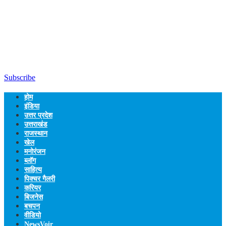
Subscribe
होम
इंडिया
उत्तर प्रदेश
उत्तराखंड
राजस्थान
खेल
मनोरंजन
ब्लॉग
साहित्य
पिक्चर गैलरी
करियर
बिजनेस
बचपन
वीडियो
NewsVoir