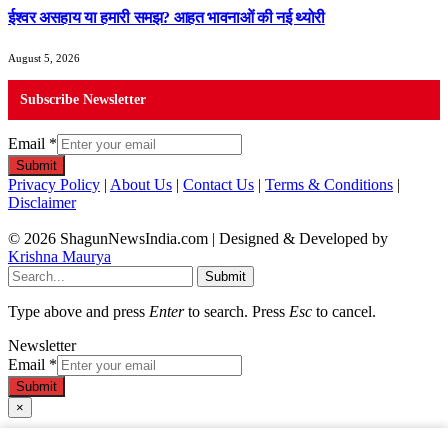
ईश्वर असहाय या हमारी समझ? आहत भावनाओं की नई थ्योरी
August 5, 2026
Subscribe Newsletter
Email
*
Submit
Privacy Policy
|
About Us
|
Contact Us
|
Terms & Conditions
|
Disclaimer
© 2026 ShagunNewsIndia.com | Designed & Developed by
Krishna Maurya
Submit
Type above and press
Enter
to search. Press
Esc
to cancel.
Newsletter
Email
*
Submit
×