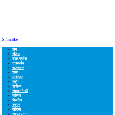
Subscribe
होम
इंडिया
उत्तर प्रदेश
उत्तराखंड
राजस्थान
खेल
मनोरंजन
ब्लॉग
साहित्य
पिक्चर गैलरी
करियर
बिजनेस
बचपन
वीडियो
NewsVoir