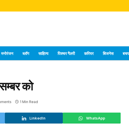
मनोरंजन
ब्लॉग
साहित्य
पिक्चर गैलरी
करियर
बिजनेस
बच
िसम्बर को
mments
1 Min Read
LinkedIn
WhatsApp