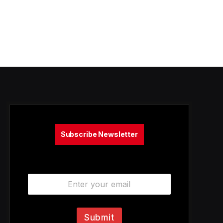
Subscribe Newsletter
E
m
a
i
l
Submit