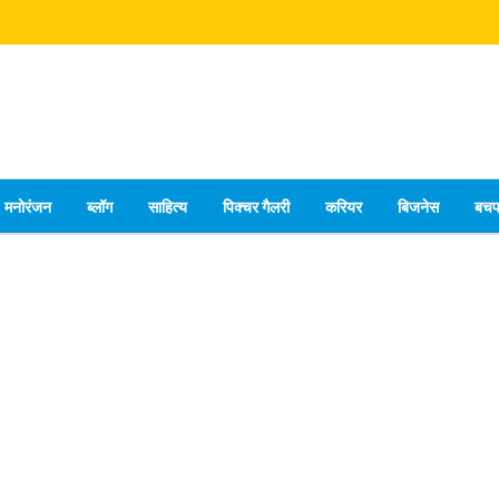
मनोरंजन
ब्लॉग
साहित्य
पिक्चर गैलरी
करियर
बिजनेस
बच