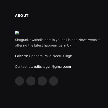
ABOUT
ShagunNewsIndia.com is your all in one News website
offering the latest happenings in UP.
Editors:
Upendra Rai & Neetu Singh
Contact us:
editshagun@gmail.com
Facebook
X
LinkedIn
WhatsApp
(Twitter)