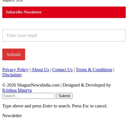
August 8, 2026
Subscribe Newsletter
E
m
a
i
l
Submit
*
Privacy Policy
|
About Us
|
Contact Us
|
Terms & Conditions
|
Disclaimer
© 2026 ShagunNewsIndia.com | Designed & Developed by
Krishna Maurya
Submit
Type above and press
Enter
to search. Press
Esc
to cancel.
Newsletter