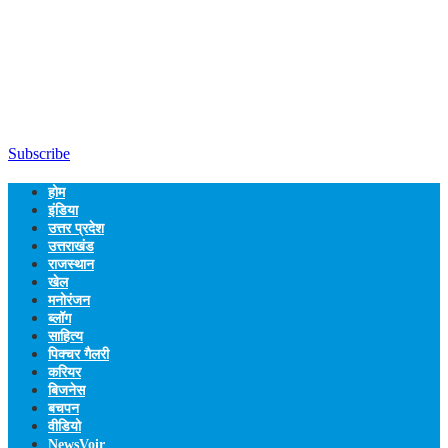
Subscribe
होम
इंडिया
उत्तर प्रदेश
उत्तराखंड
राजस्थान
खेल
मनोरंजन
ब्लॉग
साहित्य
पिक्चर गैलरी
करियर
बिजनेस
बचपन
वीडियो
NewsVoir