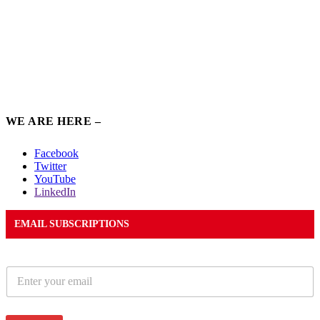
WE ARE HERE –
Facebook
Twitter
YouTube
LinkedIn
EMAIL SUBSCRIPTIONS
E
m
a
i