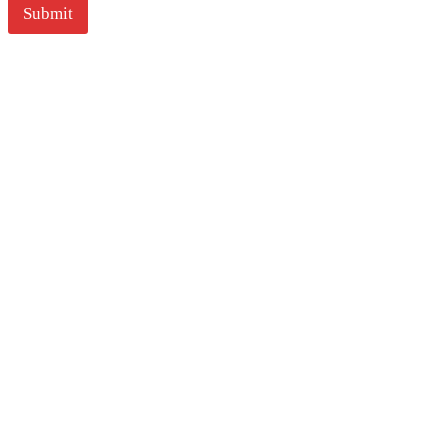
l
Submit
*