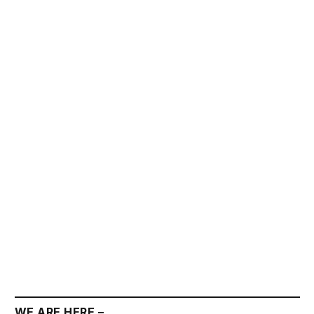
WE ARE HERE –