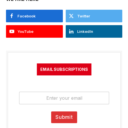
Facebook
Twitter
YouTube
LinkedIn
EMAIL SUBSCRIPTIONS
E
m
a
i
l
Submit
*