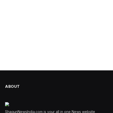
ABOUT
ShagunNewsIndia.com is your all in one News website