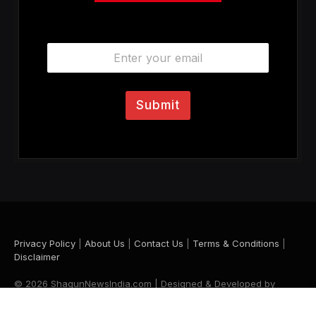
E
m
a
i
l
Submit
*
Privacy Policy
|
About Us
|
Contact Us
|
Terms & Conditions
|
Disclaimer
© 2026 ShagunNewsIndia.com | Designed & Developed by
Krishna Maurya