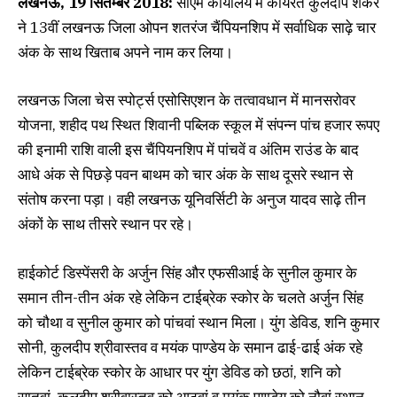
लखनऊ, 19 सितम्बर 2018:
सीएम कार्यालय में कार्यरत कुलदीप शंकर
ने 13वीं लखनऊ जिला ओपन शतरंज चैंपियनशिप में सर्वाधिक साढ़े चार
अंक के साथ खिताब अपने नाम कर लिया।
लखनऊ जिला चेस स्पोर्ट्स एसोसिएशन के तत्वावधान में मानसरोवर
योजना, शहीद पथ स्थित शिवानी पब्लिक स्कूल में संपन्न पांच हजार रूपए
की इनामी राशि वाली इस चैंपियनशिप में पांचवें व अंतिम राउंड के बाद
आधे अंक से पिछड़े पवन बाथम को चार अंक के साथ दूसरे स्थान से
संतोष करना पड़ा। वही लखनऊ यूनिवर्सिटी के अनुज यादव साढ़े तीन
अंकों के साथ तीसरे स्थान पर रहे।
हाईकोर्ट डिस्पेंसरी के अर्जुन सिंह और एफसीआई के सुनील कुमार के
समान तीन-तीन अंक रहे लेकिन टाईब्रेक स्कोर के चलते अर्जुन सिंह
को चौथा व सुनील कुमार को पांचवां स्थान मिला। युंग डेविड, शनि कुमार
सोनी, कुलदीप श्रीवास्तव व मयंक पाण्डेय के समान ढाई-ढाई अंक रहे
लेकिन टाईब्रेक स्कोर के आधार पर युंग डेविड को छठां, शनि को
सातवां, कुलदीप श्रीवास्तव को आठवां व मयंक पाण्डेय को नौवां स्थान