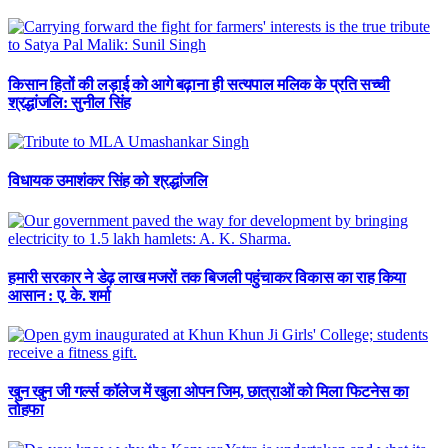
किसान हितों की लड़ाई को आगे बढ़ाना ही सत्यपाल मलिक के प्रति सच्ची
श्रद्धांजलि: सुनील सिंह
विधायक उमाशंकर सिंह को श्रद्धांजलि
हमारी सरकार ने डेढ़ लाख मजरों तक बिजली पहुंचाकर विकास का राह किया
आसान : ए. के. शर्मा
खुन खुन जी गर्ल्स कॉलेज में खुला ओपन जिम, छात्राओं को मिला फिटनेस का
तोहफा