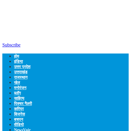
Subscribe
होम
इंडिया
उत्तर प्रदेश
उत्तराखंड
राजस्थान
खेल
मनोरंजन
ब्लॉग
साहित्य
पिक्चर गैलरी
करियर
बिजनेस
बचपन
वीडियो
NewsVoir