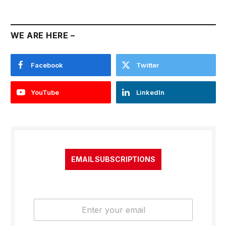
WE ARE HERE –
Facebook
Twitter
YouTube
LinkedIn
EMAIL SUBSCRIPTIONS
E
m
a