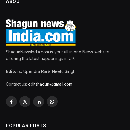
ABOUT
ShagunNewsIndia.com is your all in one News website
offering the latest happenings in UP.
Editors:
Upendra Rai & Neetu Singh
Contact us:
editshagun@gmail.com
Facebook
X
LinkedIn
WhatsApp
(Twitter)
POPULAR POSTS