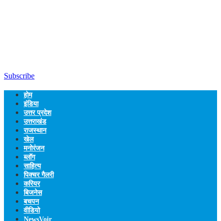
Subscribe
होम
इंडिया
उत्तर प्रदेश
उत्तराखंड
राजस्थान
खेल
मनोरंजन
ब्लॉग
साहित्य
पिक्चर गैलरी
करियर
बिजनेस
बचपन
वीडियो
NewsVoir