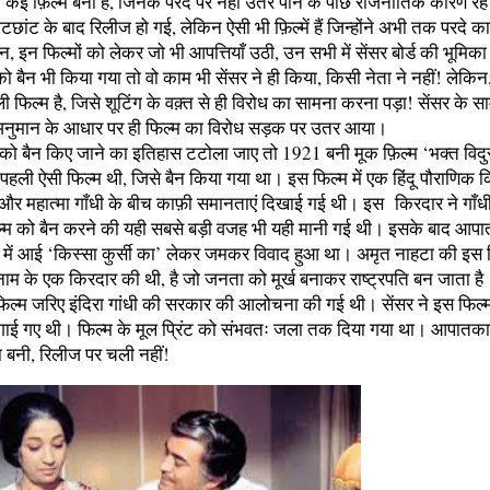
 कई फ़िल्में बनी हैं, जिनके परदे पर नहीं उतर पाने के पीछे राजनीतिक कारण रहे
ाटछांट के बाद रिलीज हो गई, लेकिन ऐसी भी फ़िल्में हैं जिन्होंने अभी तक परदे का 
, इन फिल्मों को लेकर जो भी आपत्तियाँ उठी, उन सभी में सेंसर बोर्ड की भूमिका
को बैन भी किया गया तो वो काम भी सेंसर ने ही किया, किसी नेता ने नहीं! लेकिन
 फिल्म है, जिसे शूटिंग के वक़्त से ही विरोध का सामना करना पड़ा! सेंसर के सा
 अनुमान के आधार पर ही फिल्म का विरोध सड़क पर उतर आया।
ों को बैन किए जाने का इतिहास टटोला जाए तो 1921 बनी मूक फ़िल्म ‘भक्त विद
हली ऐसी फिल्म थी, जिसे बैन किया गया था। इस फिल्म में एक हिंदू पौराणिक क
र महात्मा गाँधी के बीच काफ़ी समानताएं दिखाई गई थी। इस किरदार ने गाँधी
्म को बैन करने की यही सबसे बड़ी वजह भी यही मानी गई थी। इसके बाद आप
ें आई ‘किस्सा कुर्सी का’ लेकर जमकर विवाद हुआ था। अमृत नाहटा की इस 
नाम के एक किरदार की थी, है जो जनता को मूर्ख बनाकर राष्ट्रपति बन जाता है
िल्म जरिए इंदिरा गांधी की सरकार की आलोचना की गई थी। सेंसर ने इस फिल
लगाई गए थी। फिल्म के मूल प्रिंट को संभवतः जला तक दिया गया था। आपातका
ा बनी, रिलीज पर चली नहीं!