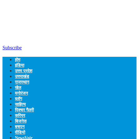
Subscribe
होम
इंडिया
उत्तर प्रदेश
उत्तराखंड
राजस्थान
खेल
मनोरंजन
ब्लॉग
साहित्य
पिक्चर गैलरी
करियर
बिजनेस
बचपन
वीडियो
NewsVoir