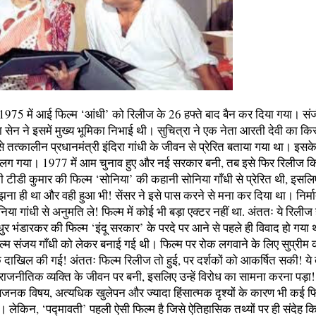
1975 में आई फिल्म ‘आंधी’ को रिलीज के 26 हफ्ते बाद बैन कर दिया गया। सं
 सेन ने इसमें मुख्य भूमिका निभाई थी। सुचित्रा ने एक नेता आरती देवी का कि
े तत्कालीन प्रधानमंत्री इंदिरा गांधी के जीवन से प्रेरित बताया गया था। इसक
ग गया। 1977 में आम चुनाव हुए और नई सरकार बनी, तब इसे फिर रिलीज क
ी टीडी कुमार की फिल्म ‘सोनिया’ की कहानी सोनिया गाँधी से प्रेरित थी, इसलि
लझना ही था और वही हुआ भी! सेंसर ने इसे पास करने से मना कर दिया था। निर्म
िया गांधी से अनुमति ले! फिल्म में कोई भी बड़ा एक्टर नहीं था. अंततः ये रिलीज ह
ुर भंडारकर की फिल्म ‘इंदू सरकार’ के परदे पर आने से पहले ही विवाद हो गय
ल्म संजय गाँधी को लेकर बनाई गई थी। फिल्म पर रोक लगवाने के लिए सुप्रीम कोर
ाखिल की गई! अंततः फिल्म रिलीज तो हुई, पर दर्शकों को आकर्षित सकी! ये तो
 राजनीतिक व्यक्ति के जीवन पर बनी, इसलिए उन्हें विरोध का सामना करना पड़ा
जनक विषय, अत्यधिक खुलेपन और ज्यादा हिंसात्मक दृश्यों के कारण भी कई फिल
। लेकिन, ‘पद्मावती’ पहली ऐसी फिल्म है जिसे ऐतिहासिक तथ्यों पर ही संदेह कि