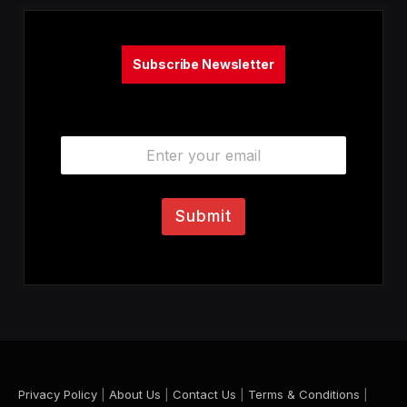
Subscribe Newsletter
E
m
a
i
l
Submit
*
Privacy Policy
|
About Us
|
Contact Us
|
Terms & Conditions
|