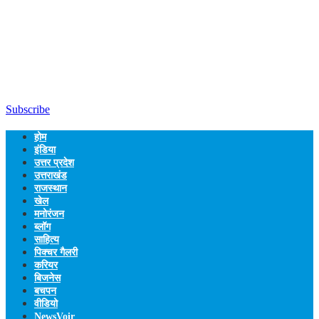
Subscribe
होम
इंडिया
उत्तर प्रदेश
उत्तराखंड
राजस्थान
खेल
मनोरंजन
ब्लॉग
साहित्य
पिक्चर गैलरी
करियर
बिजनेस
बचपन
वीडियो
NewsVoir