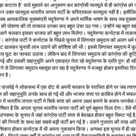
हा काटता है’ वाले मुहावरे का अनुसरण कर कांग्रेसी फारमूले से ही कांग्रेस क
िन उक्त फारमूला भारतीय जनता पार्टी के चरित्रवाला फारमूला नहीं है। इसील
ं जब अल्पकालिक मुख्यमंत्री यदुयेरुप्पा ने अपने मार्मिक भाषण के साथ जब मुख्यम
ने की घोशणा की तो तत्काल उनका कद बहुत उंचा उठ गया। उन्होंने यह बहुत 
आगे चलकर इसका भाजपा को बहुत लाभ मिलेगा। यदुयेरुप्पा कर्नाटक में ताक
ैं। कांग्रेस पार्टी ने कर्नाटक के पिछले चुनाव में लिंगायत समुदाय को अलग धर्
ें फूट डालकर चुनावी लाभ उठाने की कोशिश की थी। इससे लिंगायत समुदाय में 
े उस फूट का फायदा उठाया। लेकिन बाद में लिंगायत समुदाय को कांग्रेस की कु
ई और उसकी सहानुभूति अपने एकछत्र नेता रहे यदुयेरुप्पा के प्रति पुनः हो रह
देने से लिंगायत समुदाय महसूस कर रहा है यदुयेरुप्पा ने मजबूर होकर इस्तीफा दि
न है।
 वाजपेई ने लोकसभा में एक वोट से अपनी सरकार के पराजित होने पर जब त्यागप
देश की सहानुभूति उनके साथ हो गई थी और भाजपा सत्ता पर काबिज होने में सफ
 में भारतीय जनता पार्टी ने सिर्फ सत्ता को अपना लक्ष्य बनाने के बजाय जनसेवा क
ष्चित है कि अगला चुनाव भारतीय जनता पार्टी को पूर्ण बहुमत दिला देगा। वैसे
ानसभा के चुनाव में जहां कांग्रेस पार्टी सत्ता से बेदखल होकर बहुत सिमट गई है
ं की गिनती के साथ वहां सबसे बड़ी पार्टी बन गई है। उसने गुजरात की तरह अत
 शिकार होकर कर्नाटक में भी अपना नुकसान किया। अन्यथा इस चुनाव में ही वह
ी। पिछले सत्तर वर्षों से कांग्रेस एवं अन्य फर्जी सेकुलरवादियों के षड्यंत्र का