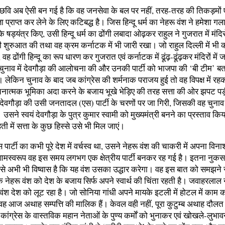
ी छवि अब ऐसी बन गई है कि वह जनसेवा के बल पर नहीं, तरह-तरह की तिकड़मों एव
्ता प्राप्त कर लेने के लिए कटिबद्ध है। जिस हिन्दू धर्म का नेहरू वंश ने हमेशा 
े षड्यंत्र किए, उसी हिन्दू धर्म का ढोंगी लबादा ओढ़कर राहुल ने गुजरात में मंदिर
 शुरुआत की तथा वह क्रम कर्नाटक में भी जारी रखा। जो राहुल दिल्ली में भी 
 वह ढोंगी हिन्दू का रूप धारण कर गुजरात एवं कर्नाटक में ढूंढ़-ढूंढ़कर मंदिरों में
रे चुनाव में देवगौड़ा की आलोचना की और उनकी पार्टी को भाजपा की ‘बी टीम’ 
लेकिन चुनाव के बाद जब कांग्रेस की शर्मनाक पराजय हुई तो वह विपक्ष में रहक
चनात्मक भूमिका अदा करने के बजाय भूखे भेड़िए की तरह सत्ता की ओर झपट पड़
ए देवगौड़ा की उसी जनतादल (एस) पार्टी के चरणों पर जा गिरी, जिसकी वह चुनाव
उसने स्वयं देवगौड़ा के पुत्र कुमार स्वामी को मुख्यमंत्री बनने का प्रस्ताव कि
 में सत्ता के कुछ हिस्से उसे भी मिल जाएं।
स पार्टी का कभी पूरे देश में वर्चस्व था, उसने नेहरू वंश की चाकरी में अपना वि
ामस्वरूप वह इस समय लगभग एक क्षेत्रीय पार्टी बनकर रह गई है। इतना नुकस
उसे अभी भी विष्वास है कि यह वंश उसका उद्धार करेगा। वह इस बात को समझने
ि नेहरू वंश को देश के बजाय सिर्फ अपने स्वार्थ की चिंता रहती है। जवाहरलाल 
ंश देश को लूट रहा है। जो सोनिया गांधी अपने मायके इटली में होटल में काम 
ह आज अथाह सम्पत्ति की मालिक हैं। केवल वही नहीं, पूरा कुटुम्ब अथाह दौलत म
 कांग्रेस के वास्तविक महान नेताओं के पुण्य कर्माें को भुनाकर एवं खोखले-लुभावन