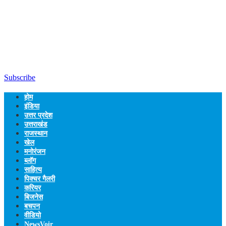
Subscribe
होम
इंडिया
उत्तर प्रदेश
उत्तराखंड
राजस्थान
खेल
मनोरंजन
ब्लॉग
साहित्य
पिक्चर गैलरी
करियर
बिजनेस
बचपन
वीडियो
NewsVoir