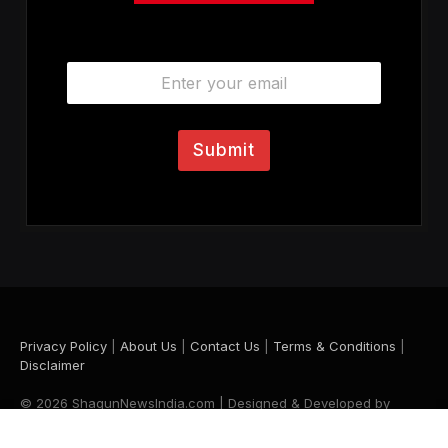
E
m
a
i
l
Submit
*
Privacy Policy
|
About Us
|
Contact Us
|
Terms & Conditions
|
Disclaimer
© 2026 ShagunNewsIndia.com | Designed & Developed by
Krishna Maurya