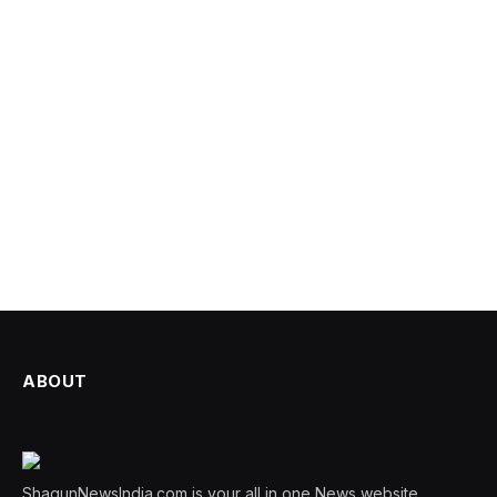
ABOUT
ShagunNewsIndia.com is your all in one News website