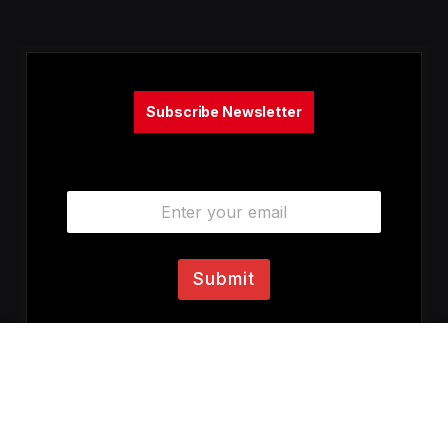
Subscribe Newsletter
E
m
a
i
l
Submit
*