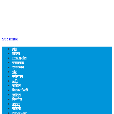
Subscribe
होम
इंडिया
उत्तर प्रदेश
उत्तराखंड
राजस्थान
खेल
मनोरंजन
ब्लॉग
साहित्य
पिक्चर गैलरी
करियर
बिजनेस
बचपन
वीडियो
NewsVoir