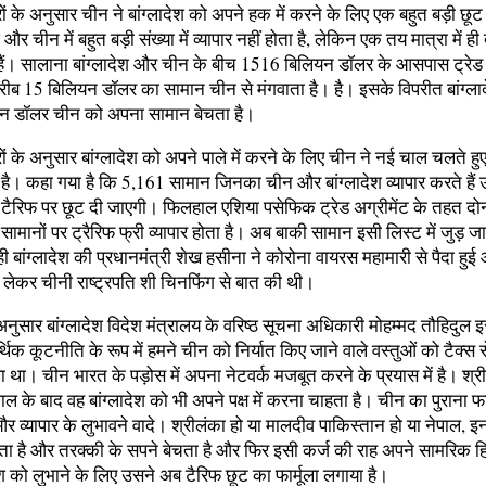
ं के अनुसार चीन ने बांग्लादेश को अपने हक में करने के लिए एक बहुत बड़ी छूट द
श और चीन में बहुत बड़ी संख्या में व्यापार नहीं होता है, लेकिन एक तय मात्रा में ही द
े हैं। सालाना बांग्लादेश और चीन के बीच 1516 बिलियन डॉलर के आसपास ट्रेड 
करीब 15 बिलियन डॉलर का सामान चीन से मंगवाता है। है। इसके विपरीत बांग्लाद
न डॉलर चीन को अपना सामान बेचता है।
ं के अनुसार बांग्लादेश को अपने पाले में करने के लिए चीन ने नई चाल चलते हु
ै। कहा गया है कि 5,161 सामान जिनका चीन और बांग्लादेश व्यापार करते हैं 
ैरिफ पर छूट दी जाएगी। फिलहाल एशिया पसेफिक ट्रेड अग्रीमेंट के तहत दोनों
ामानों पर ट्रैरिफ फ्री व्यापार होता है। अब बाकी सामान इसी लिस्ट में जुड़
ही बांग्लादेश की प्रधानमंत्री शेख हसीना ने कोरोना वायरस महामारी से पैदा हुई
लेकर चीनी राष्ट्रपति शी चिनफिंग से बात की थी।
े अनुसार बांग्लादेश विदेश मंत्रालय के वरिष्ठ सूचना अधिकारी मोहम्मद तौहिदुल इ
िक कूटनीति के रूप में हमने चीन को निर्यात किए जाने वाले वस्तुओं को टैक्स स
 था। चीन भारत के पड़ोस में अपना नेटवर्क मजबूत करने के प्रयास में है। श्
ाल के बाद वह बांग्लादेश को भी अपने पक्ष में करना चाहता है। चीन का पुराना फार्
 और व्यापार के लुभावने वादे। श्रीलंका हो या मालदीव पाकिस्तान हो या नेपाल, इन द
ता है और तरक्की के सपने बेचता है और फिर इसी कर्ज की राह अपने सामरिक 
देश को लुभाने के लिए उसने अब टैरिफ छूट का फार्मूला लगाया है।