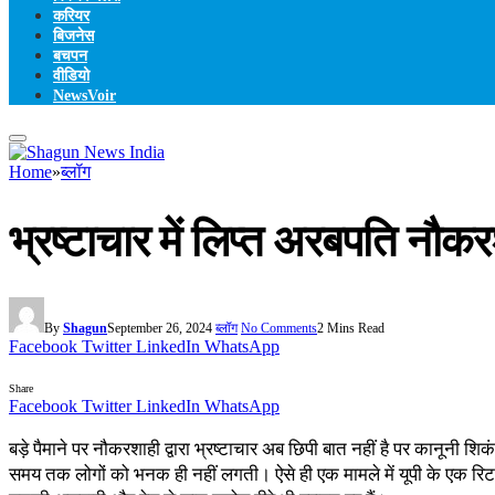
करियर
बिजनेस
बचपन
वीडियो
NewsVoir
Home
»
ब्लॉग
भ्रष्टाचार में लिप्त अरबपति नौक
By
Shagun
September 26, 2024
ब्लॉग
No Comments
2 Mins Read
Facebook
Twitter
LinkedIn
WhatsApp
Share
Facebook
Twitter
LinkedIn
WhatsApp
बड़े पैमाने पर नौकरशाही द्वारा भ्रष्टाचार अब छिपी बात नहीं है पर कानूनी शि
समय तक लोगों को भनक ही नहीं लगती। ऐसे ही एक मामले में यूपी के एक रिटाय