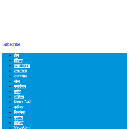
Subscribe
होम
इंडिया
उत्तर प्रदेश
उत्तराखंड
राजस्थान
खेल
मनोरंजन
ब्लॉग
साहित्य
पिक्चर गैलरी
करियर
बिजनेस
बचपन
वीडियो
NewsVoir