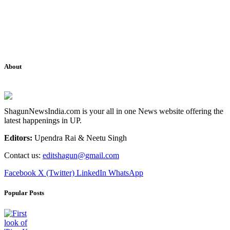
About
ShagunNewsIndia.com is your all in one News website offering the
latest happenings in UP.
Editors:
Upendra Rai & Neetu Singh
Contact us:
editshagun@gmail.com
Facebook
X (Twitter)
LinkedIn
WhatsApp
Popular Posts