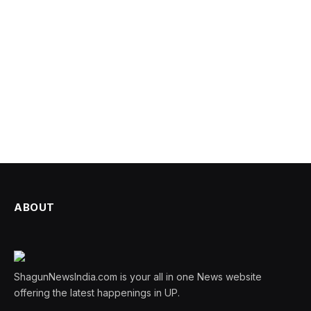
ABOUT
ShagunNewsIndia.com is your all in one News website
offering the latest happenings in UP.