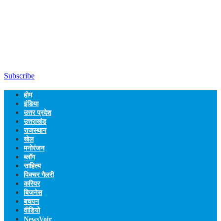
Subscribe
होम
इंडिया
उत्तर प्रदेश
उत्तराखंड
राजस्थान
खेल
मनोरंजन
ब्लॉग
साहित्य
पिक्चर गैलरी
करियर
बिजनेस
बचपन
वीडियो
NewsVoir