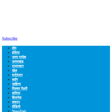
Subscribe
होम
इंडिया
उत्तर प्रदेश
उत्तराखंड
राजस्थान
खेल
मनोरंजन
ब्लॉग
साहित्य
पिक्चर गैलरी
करियर
बिजनेस
बचपन
वीडियो
NewsVoir