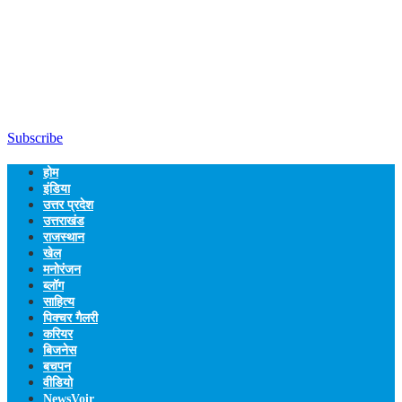
Subscribe
होम
इंडिया
उत्तर प्रदेश
उत्तराखंड
राजस्थान
खेल
मनोरंजन
ब्लॉग
साहित्य
पिक्चर गैलरी
करियर
बिजनेस
बचपन
वीडियो
NewsVoir