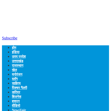
Subscribe
होम
इंडिया
उत्तर प्रदेश
उत्तराखंड
राजस्थान
खेल
मनोरंजन
ब्लॉग
साहित्य
पिक्चर गैलरी
करियर
बिजनेस
बचपन
वीडियो
NewsVoir