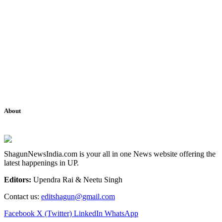
About
ShagunNewsIndia.com is your all in one News website offering the
latest happenings in UP.
Editors:
Upendra Rai & Neetu Singh
Contact us:
editshagun@gmail.com
Facebook
X (Twitter)
LinkedIn
WhatsApp