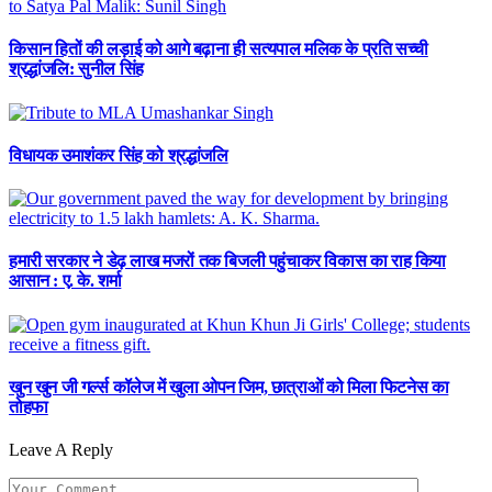
किसान हितों की लड़ाई को आगे बढ़ाना ही सत्यपाल मलिक के प्रति सच्ची
श्रद्धांजलि: सुनील सिंह
विधायक उमाशंकर सिंह को श्रद्धांजलि
हमारी सरकार ने डेढ़ लाख मजरों तक बिजली पहुंचाकर विकास का राह किया
आसान : ए. के. शर्मा
खुन खुन जी गर्ल्स कॉलेज में खुला ओपन जिम, छात्राओं को मिला फिटनेस का
तोहफा
Leave A Reply