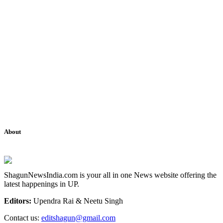
About
ShagunNewsIndia.com is your all in one News website offering the
latest happenings in UP.
Editors:
Upendra Rai & Neetu Singh
Contact us:
editshagun@gmail.com