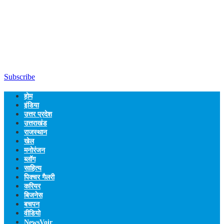
Subscribe
होम
इंडिया
उत्तर प्रदेश
उत्तराखंड
राजस्थान
खेल
मनोरंजन
ब्लॉग
साहित्य
पिक्चर गैलरी
करियर
बिजनेस
बचपन
वीडियो
NewsVoir