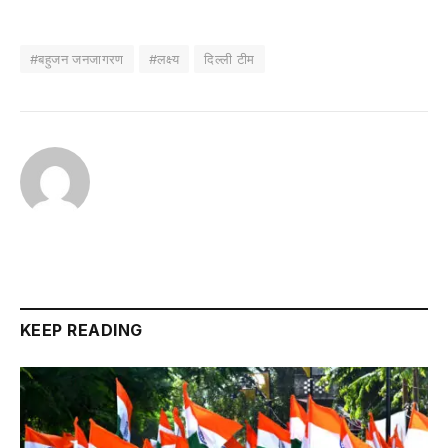
#बहुजन जनजागरण
#लक्ष्य
दिल्ली टीम
KEEP READING