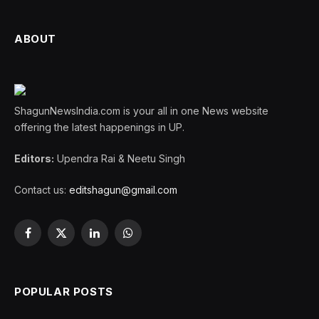
ABOUT
ShagunNewsIndia.com is your all in one News website
offering the latest happenings in UP.
Editors:
Upendra Rai & Neetu Singh
Contact us:
editshagun@gmail.com
Facebook
X
LinkedIn
WhatsApp
(Twitter)
POPULAR POSTS