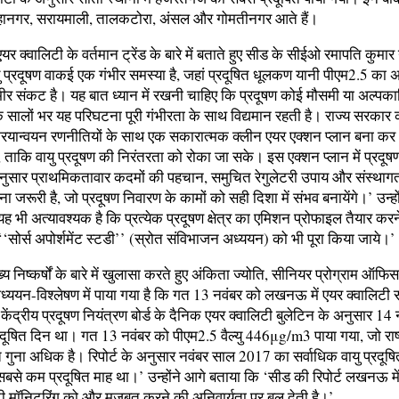
ानगर, सरायमाली, तालकटोरा, अंसल और गोमतीनगर आते हैं।
र क्वालिटी के वर्तमान ट्रेंड के बारे में बताते हुए सीड के सीईओ रमापति कुमार
यु प्रदूषण वाकई एक गंभीर समस्या है, जहां प्रदूषित धूलकण यानी पीएम2.5 का
ंभीर संकट है। यह बात ध्यान में रखनी चाहिए कि प्रदूषण कोई मौसमी या अल्प
्कि सालों भर यह परिघटना पूरी गंभीरता के साथ विद्यमान रहती है। राज्य सरक
ियान्वयन रणनीतियों के साथ एक सकारात्मक क्लीन एयर एक्शन प्लान बना कर 
 ताकि वायु प्रदूषण की निरंतरता को रोका जा सके। इस एक्शन प्लान में प्रदूष
अनुसार प्राथमिकतावार कदमों की पहचान, समुचित रेगुलेटरी उपाय और संस्थागत
ा जरूरी है, जो प्रदूषण निवारण के कामों को सही दिशा में संभव बनायेंगे।’ उन्हो
ह भी अत्यावश्यक है कि प्रत्येक प्रदूषण क्षेत्र का एमिशन प्रोफाइल तैयार करन
‘‘सोर्स अपोर्शमेंट स्टडी’’ (स्रोत संविभाजन अध्ययन) को भी पूरा किया जाये।’
ुख्य निष्कर्षों के बारे में खुलासा करते हुए अंकिता ज्योति, सीनियर प्रोग्राम ऑफिस
अध्ययन-विश्लेषण में पाया गया है कि गत 13 नवंबर को लखनऊ में एयर क्वालिटी
 केंद्रीय प्रदूषण नियंत्रण बोर्ड के दैनिक एयर क्वालिटी बुलेटिन के अनुसार 14 
रदूषित दिन था। गत 13 नवंबर को पीएम2.5 वैल्यु 446
μ
g/m3 पाया गया, जो राष्ट
 गुना अधिक है। रिपोर्ट के अनुसार नवंबर साल 2017 का सर्वाधिक वायु प्रदूष
बसे कम प्रदूषित माह था।’ उन्होंने आगे बताया कि ‘सीड की रिपोर्ट लखनऊ में
टी मॉनिटरिंग को और मजबूत करने की अनिवार्यता पर बल देती है।’