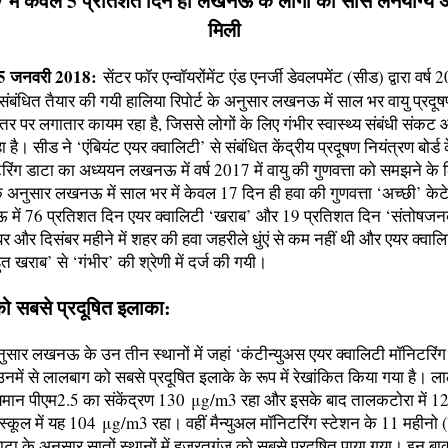
7 में केवल 5 प्रतिशत दिन ही लखनऊ के लोगों को सांस लेनेयोग्य 
मिली
5 जनवरी 2018
:
सेंटर फॉर एन्वॉयरोंमेंट एंड एनर्जी डेवलपमेंट (सीड) द्वारा वर्ष 
 संबंधित तैयार की गयी हालिया रिपोर्ट के अनुसार लखनऊ में साल भर वायु प्रदू
 पर लगातार कायम रहा है, जिससे लोगों के लिए गंभीर स्वास्थ्य संबंधी संकट 
 है। सीड ने ‘एंबियंट एयर क्वालिटी’ से संबंधित केंद्रीय प्रदूषण नियंत्रण बोर्ड
िंग डाटा का अध्ययन लखनऊ में वर्ष 2017 में वायु की गुणवत्ता को समझने के
 के अनुसार लखनऊ में साल भर में केवल 17 दिन ही हवा की गुणवत्ता ‘अच्छी’ केट
में 76 प्रतिशत दिन एयर क्वालिटी ‘खराब’ और 19 प्रतिशत दिन ‘संतोषज
बर और दिसंबर महीने में शहर की हवा जहरीले धुंएं से कम नहीं थी और एयर क्वा
त खराब’ से ‘गंभीर’ की श्रेणी में दर्ज की गयी।
ो सबसे प्रदूषित इलाका:
अनुसार लखनऊ के उन तीन स्थानों में जहां ‘कंटीन्युअस एयर क्वालिटी मॉनिटरिंग
 उनमें से लालबाग को सबसे प्रदूषित इलाके के रूप में रेखांकित किया गया है। ला
यमान पीएम2.5 का संकेंद्रण 130
μ
g/m3 रहा और इसके बाद तालकटोरा में 
 स्कूल में यह 104
μ
g/m3 रहा। वहीं मैन्युअल मॉनिटरिंग स्टेशन के 11 महीनो
ाटा के अनुसार सातों स्थानों में हजरतगंज को सबसे प्रदूषित पाया गया। इन बाकी 