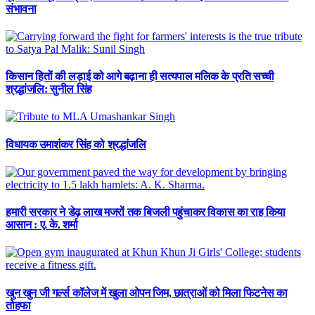
संभावना
किसान हितों की लड़ाई को आगे बढ़ाना ही सत्यपाल मलिक के प्रति सच्ची
श्रद्धांजलि: सुनील सिंह
विधायक उमाशंकर सिंह को श्रद्धांजलि
हमारी सरकार ने डेढ़ लाख मजरों तक बिजली पहुंचाकर विकास का राह किया
आसान : ए. के. शर्मा
खुन खुन जी गर्ल्स कॉलेज में खुला ओपन जिम, छात्राओं को मिला फिटनेस का
तोहफा