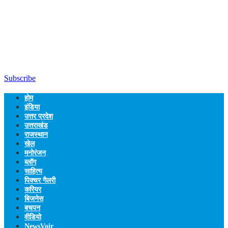
Subscribe
होम
इंडिया
उत्तर प्रदेश
उत्तराखंड
राजस्थान
खेल
मनोरंजन
ब्लॉग
साहित्य
पिक्चर गैलरी
करियर
बिजनेस
बचपन
वीडियो
NewsVoir