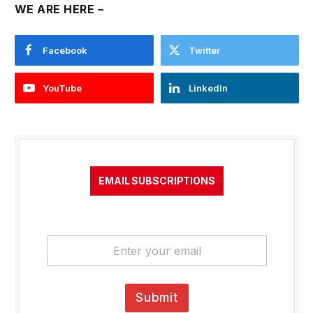
WE ARE HERE –
Facebook
Twitter
YouTube
LinkedIn
EMAIL SUBSCRIPTIONS
E
m
a
i
l
Submit
*