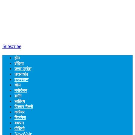
Subscribe
होम
इंडिया
उत्तर प्रदेश
उत्तराखंड
राजस्थान
खेल
मनोरंजन
ब्लॉग
साहित्य
पिक्चर गैलरी
करियर
बिजनेस
बचपन
वीडियो
NewsVoir