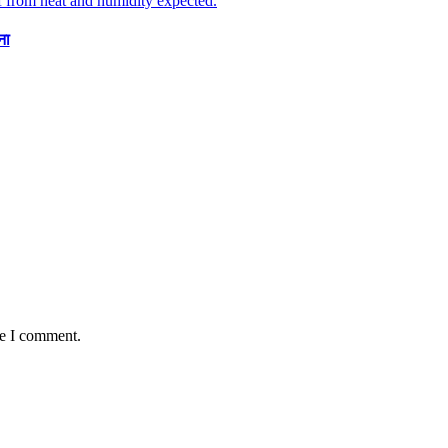
ना
me I comment.