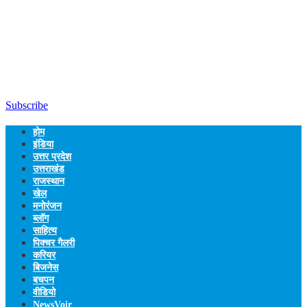
Subscribe
होम
इंडिया
उत्तर प्रदेश
उत्तराखंड
राजस्थान
खेल
मनोरंजन
ब्लॉग
साहित्य
पिक्चर गैलरी
करियर
बिजनेस
बचपन
वीडियो
NewsVoir