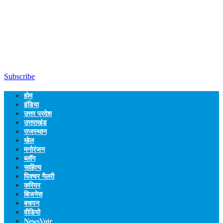
Subscribe
होम
इंडिया
उत्तर प्रदेश
उत्तराखंड
राजस्थान
खेल
मनोरंजन
ब्लॉग
साहित्य
पिक्चर गैलरी
करियर
बिजनेस
बचपन
वीडियो
NewsVoir