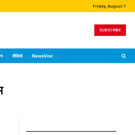
Friday, August 7
SUBSCRIBE
पन
वीडियो
NewsVoir
म