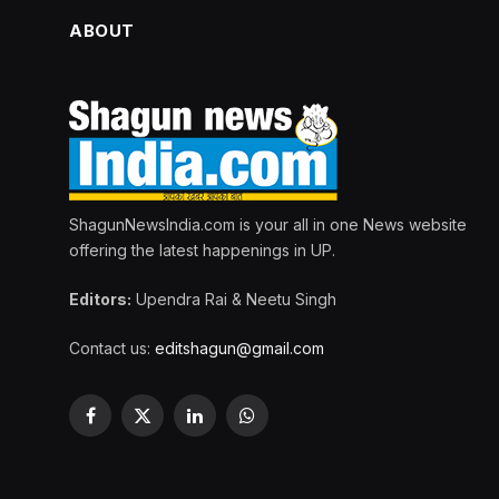
ABOUT
ShagunNewsIndia.com is your all in one News website
offering the latest happenings in UP.
Editors:
Upendra Rai & Neetu Singh
Contact us:
editshagun@gmail.com
Facebook
X
LinkedIn
WhatsApp
(Twitter)