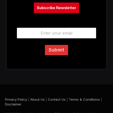
Subscribe Newsletter
E
m
a
i
l
Submit
*
Privacy Policy
|
About Us
|
Contact Us
|
Terms & Conditions
|
Disclaimer