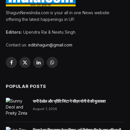
ShagunNewsIndia.com is your all in one News website
offering the latest happenings in UP.
Editors:
Upendra Rai & Neetu Singh
Contact us:
editshagun@gmail.com
Facebook
X
LinkedIn
WhatsApp
(Twitter)
POPULAR POSTS
सनी देओल और प्रीति जिंटा ने सीएम योगी से की मुलाकात
August 7, 2026